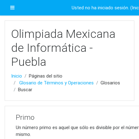
Saltar al contenido principal
Pánel lateral
Usted no ha iniciado sesión. (
Ini
Olimpiada Mexicana
de Informática -
Puebla
Inicio
Páginas del sitio
Glosario de Términos y Operaciones
Glosarios
Buscar
Primo
Un número primo es aquel que sólo es divisible por el número
mismo.