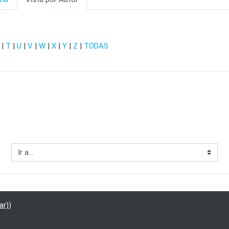
|
T
|
U
|
V
|
W
|
X
|
Y
|
Z
|
TODAS
Ir a...
ar)
)