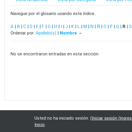
Navegue por el glosario usando este índice.
A
|
B
|
C
|
D
|
E
|
F
|
G
|
H
|
I
|
J
|
K
|
L
|
M
|
N
|
Ñ
|
O
|
P
|
Q
|
R
|
S
Actualmente ordenados Nombre (ascendente)
Ordenar por:
Apellido(s)
|
Nombre
No se encontraron entradas en esta sección
Usted no ha iniciado sesión. (
Iniciar sesión (ingres
Inicio