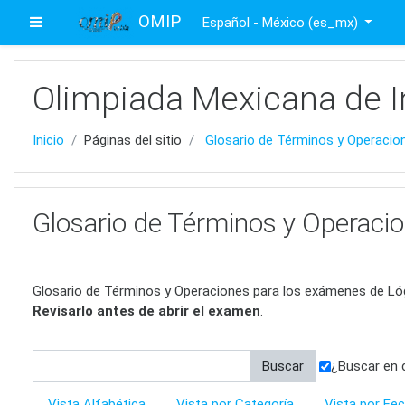
Saltar al contenido principal
OMIP
Pánel lateral
Español - México ‎(es_mx)‎
Olimpiada Mexicana de I
Inicio
Páginas del sitio
Glosario de Términos y Operacio
Glosario de Términos y Operaci
Glosario de Términos y Operaciones para los exámenes de Ló
Revisarlo antes de abrir el examen
.
¿Buscar en 
Vista Alfabética
Vista por Categoría
Vista por Fe