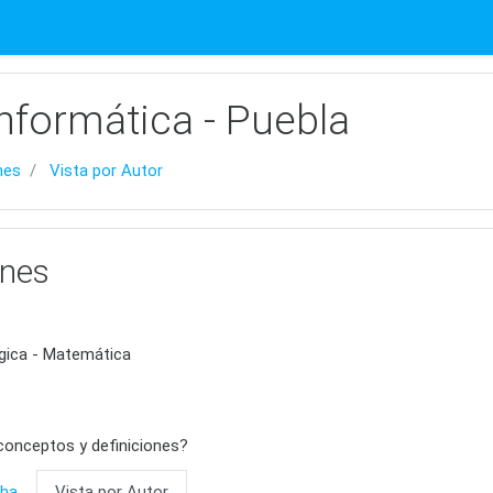
nformática - Puebla
nes
Vista por Autor
ones
gica - Matemática
conceptos y definiciones?
cha
Vista por Autor